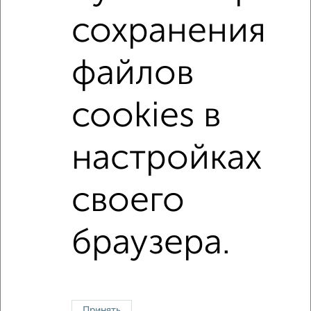
Северный район
микрорайон 219-й
сохранения
на улице Остинская
не первый этаж
не последний этаж
с балконом
файлов
с центральным отоплением
Вторичное жилье
в панельном доме
с совмещенным санузлом
cookies в
Цена до 3 500 000 руб.
площадью до 40 м²
настройках
Однокомнатные
Двухкомнатные
Трехкомнатные
4‑комнатные
своего
Квартиры студии
От застройщика
Без посредников
Вторичное жилье
В новостройке
В строящемся доме
В новом доме
браузера.
Контакты
Политика конфиденциальности
Пользовательское соглашение
Череповец, улица Максима Горького 32
© 2015–2026
Сайт-доска объявлений недвижимости
О проекте
Принять