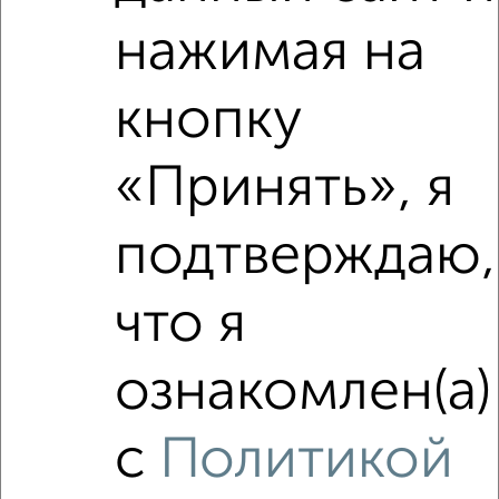
Средняя цена район
нажимая на
Это предложение
Средняя цена по городу
кнопку
Похожие предложения рядом
1‑комнатные квартиры недалеко от Остинская 5А
«Принять», я
подтверждаю,
что я
ознакомлен(а)
с
Политикой