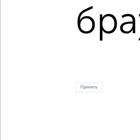
Средняя цена:
5923524
руб.
бра
Цена за м2: от
85714
руб. до
126028
руб.
Средняя цена за м2:
141036
руб.
Площадь: от
28
м2 до
89
м2
Средняя площадь:
42
м2
Однокомнатные
Двухкомнатные
Трехкомнатные
4‑комнатные
Квартиры студии
От застройщика
Без посредников
Вторичное жилье
В новостройке
В строящемся доме
В новом доме
Принять
Контакты
Политика конфиденциальности
Пользовательское соглашение
Череповец, улица Максима Горького 32
© 2015–2026
Сайт-доска объявлений недвижимости
О проекте
Реклама на портале
Новости
Статьи
Блог
Риэлторы
Агентства
Застройщики
Ипотечный калькулятор