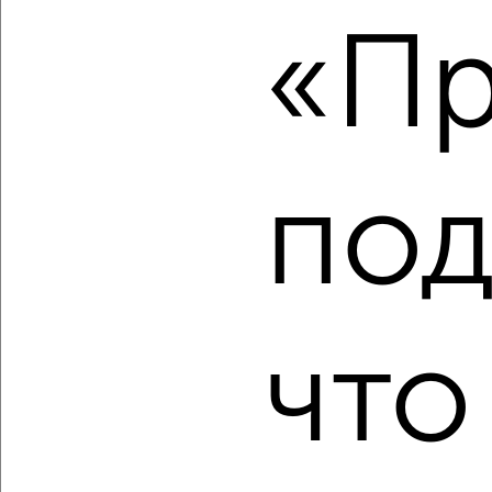
2
/2
«Пр
1-к квартира, вторичка, 52м², 8/17 этаж
₽
₽
8 815 495
168 900
за м²
Зашекснинский район, мкр. 143, Рыбинская 69
Агентство, 07.08.2026
под
‹
›
2
/2
что
1-к квартира, вторичка, 52м², 8/17 этаж
₽
₽
8 844 880
171 500
за м²
Зашекснинский район, мкр. 143, Рыбинская 69
Агентство, 07.08.2026