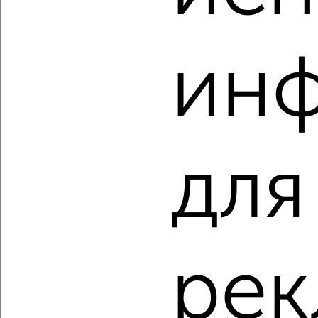
Агентство, 06.08.2026
ин
‹
›
2
/2
для
1-к квартира, вторичка, 35м², 4/10 этаж
₽
₽
4 490 000
128 700
за м²
Зашекснинский район, мкр. 115-й, Наседкина 17А
Агентство, 06.08.2026
ре
‹
›