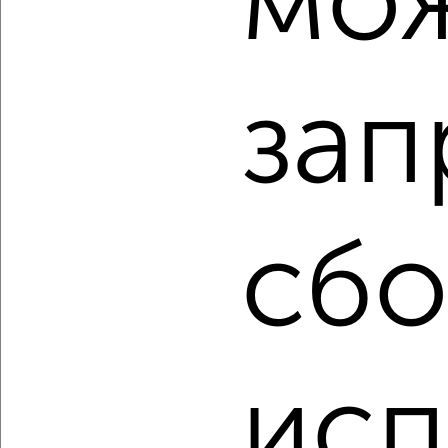
мо
2
/2
1-к квартира, вторичка, 89м², 4/4 этаж
зап
₽
₽
11 216 520
126 000
за м²
Заягорбский район, мкр. 30-й, Крайняя 16
Агентство, 06.08.2026
сбо
‹
›
2
/2
исп
1-к квартира, вторичка, 70м², 4/4 этаж
₽
₽
8 990 000
127 700
за м²
Заягорбский район, мкр. 30-й, Крайняя 16