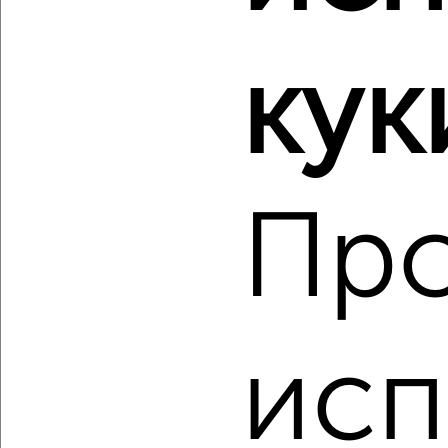
1-к квартира, вторичка, 30м², 5/5 этаж
₽
₽
3 100 000
102 700
за м²
кук
Индустриальный район, ЖК 326-й, Парковая 40
Агентство, 07.08.2026
Пр
‹
›
2
/2
1-к квартира, вторичка, 70м², 1/4 этаж
исп
₽
₽
8 990 000
127 700
за м²
Заягорбский район, мкр. 30-й, Крайняя 16
Агентство, 07.08.2026