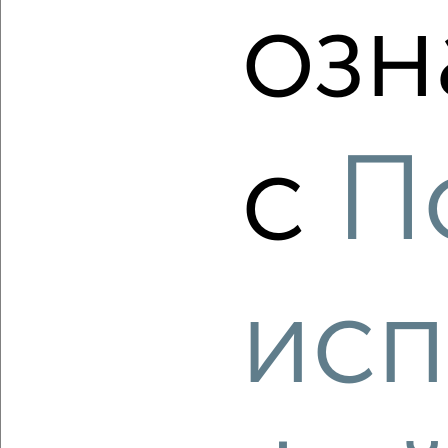
озн
‹
›
с
П
2
/2
1-к квартира, вторичка, 43м², 1/10 этаж
₽
₽
4 800 000
113 000
за м²
Зашекснинский район, мкр. пос. Красная Горка,
Шекснинский проспект 12
Агентство, 06.08.2026
исп
‹
›