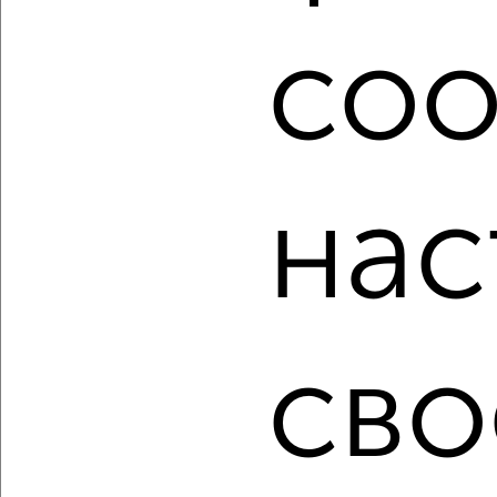
посмотреть в виде списка или на карте, с описанием,
расположением, ценой и другими подробностями.
coo
Подберите подходящую недвижимость из предложений
от собственников, риэлторов, застройщиков и агенств
недвижимости, связаться с ними можно по телефону или
написать сообщение в любом удобном для вас
мессенджере, это безопасно и бесплатно.
нас
Для покупки квартиры доступна ипотека от крупнейших
банков России: СберБанк, ВТБ, Альфа-Банк,
Россельхозбанк, Совкомбанк, Т-Банк, Росбанк, Почта
Банк на сумму от 400 000 до 120 000 000 рублей сроком
до 30 лет.
Сайт работает во многих городах России.
сво
Сколько стоит купить однокомнатную квартиру в
Череповце?
Цена недвижимости: мин. от
2400000
руб. до макс.
11216520
руб.