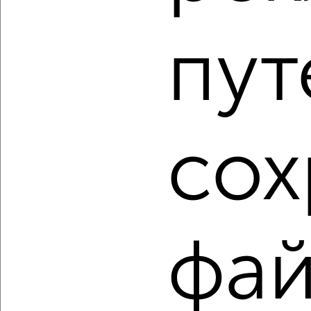
пут
2
/2
1-к квартира, вторичка, 35м², 4/9 этаж
₽
₽
4 200 000
120 400
за м²
Заягорбский район, мкр. 23-й, Олимпийская 13
Агентство, 03.08.2026
сох
1 / 2
2
Как купить однокомнатную квартиру, в панельном доме
в Череповце на сайте Череповец-недвижимость?
Используя удобную форму поиска с множеством
фай
фильтров и сортировкой по параметрам, вы можете
подобрать для покупки однокомнатную квартиру, в
панельном доме в Череповце.
Найденные предложения: 104 объявлений, можно