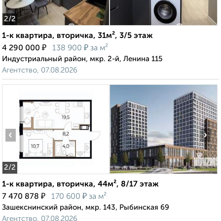
2
/2
1-к квартира, вторичка, 31м², 3/5 этаж
₽
₽
4 290 000
138 900
за м²
Индустриальный район, мкр. 2-й, Ленина 115
Агентство, 07.08.2026
‹
›
2
/2
1-к квартира, вторичка, 44м², 8/17 этаж
₽
₽
7 470 878
170 600
за м²
Зашекснинский район, мкр. 143, Рыбинская 69
Агентство, 07.08.2026