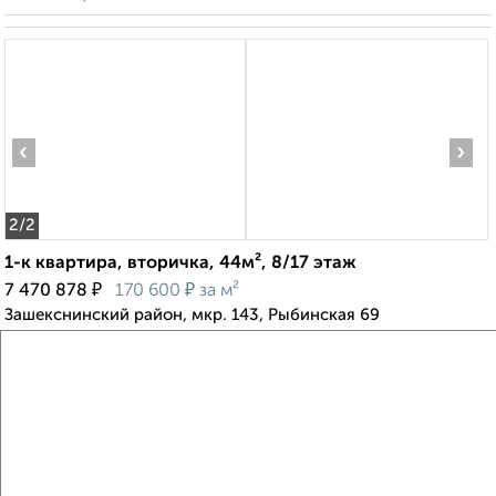
‹
›
2
/2
1-к квартира, вторичка, 44м², 8/17 этаж
₽
₽
7 470 878
170 600
за м²
Зашекснинский район, мкр. 143, Рыбинская 69
Агентство, 07.08.2026
Создайте виртуальный тур по вашему
пространству с VRPazl