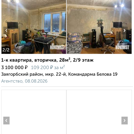
‹
›
2
/2
1-к квартира, вторичка, 28м², 2/9 этаж
₽
₽
3 100 000
109 200
за м²
Заягорбский район, мкр. 22-й, Командарма Белова 19
Агентство, 08.08.2026
‹
›