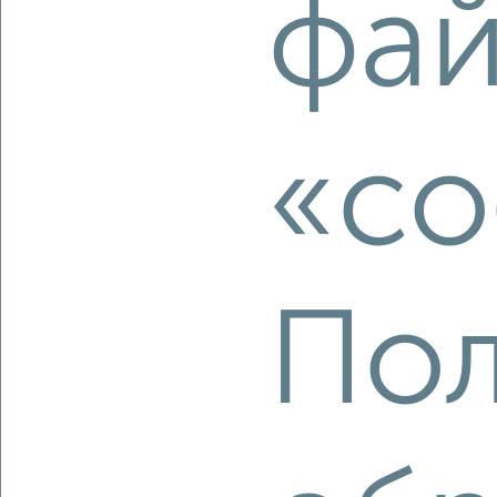
фай
2
/2
1-к квартира, вторичка, 44м², 10/17 этаж
₽
₽
7 865 966
180 900
за м²
Зашекснинский район, мкр. 143, Рыбинская 69
Агентство, 06.08.2026
«co
‹
›
Пол
2
/2
1-к квартира, вторичка, 30м², 2/5 этаж
₽
₽
2 400 000
79 300
за м²
Индустриальный район, мкр. 215-й, Металлургов 67
Агентство, 06.08.2026