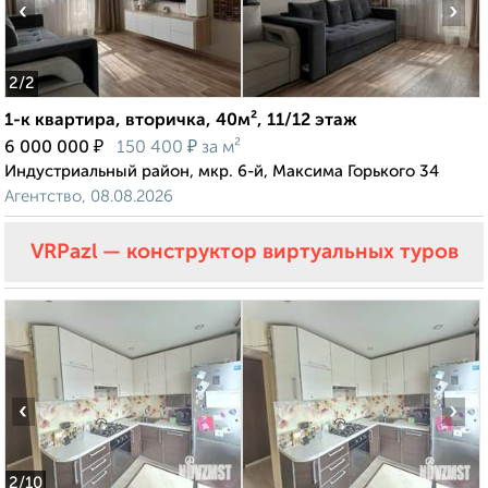
‹
›
2
/2
1-к квартира, вторичка, 40м², 11/12 этаж
₽
₽
6 000 000
150 400
за м²
Индустриальный район, мкр. 6-й, Максима Горького 34
Агентство, 08.08.2026
VRPazl — конструктор виртуальных туров
‹
›
2
/10