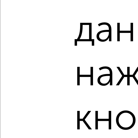
дан
‹
›
2
/10
1-к квартира, вторичка, 38м², 1/12 этаж
наж
₽
₽
5 200 000
136 900
за м²
Зашекснинский район, мкр. 108-й, Рыбинская 43
Агентство, 07.08.2026
кно
‹
›