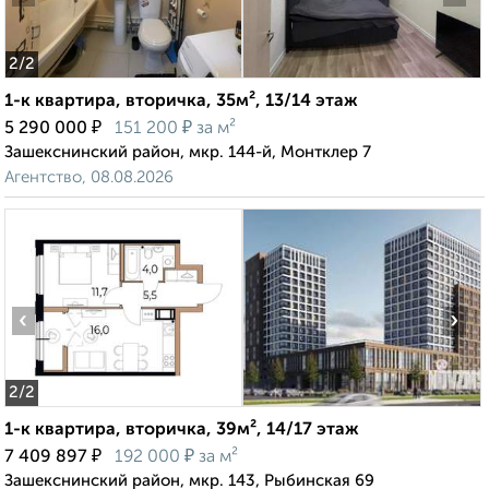
2
/2
1-к квартира, вторичка, 35м², 13/14 этаж
₽
₽
5 290 000
151 200
за м²
Зашекснинский район, мкр. 144-й, Монтклер 7
Агентство, 08.08.2026
‹
›
2
/2
1-к квартира, вторичка, 39м², 14/17 этаж
₽
₽
7 409 897
192 000
за м²
Зашекснинский район, мкр. 143, Рыбинская 69