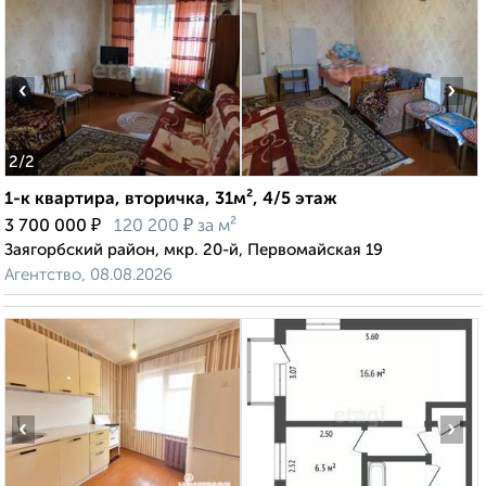
‹
›
2
/2
1-к квартира, вторичка, 31м², 4/5 этаж
₽
₽
3 700 000
120 200
за м²
Заягорбский район, мкр. 20-й, Первомайская 19
Агентство, 08.08.2026
‹
›