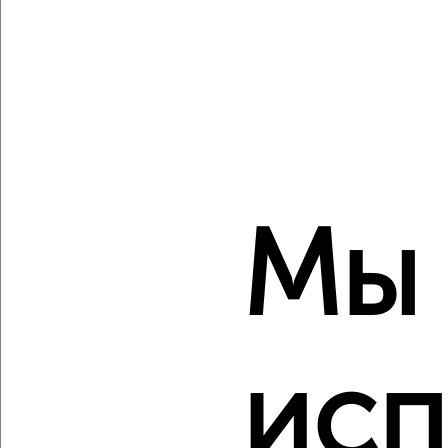
‹
›
2
/2
1-к квартира, вторичка, 29м², 1/5 этаж
₽
₽
2 500 000
87 800
за м²
Индустриальный район, мкр. 4-й, Максима Горького 77
Мы
Агентство, 07.08.2026
исп
‹
›
2
/2