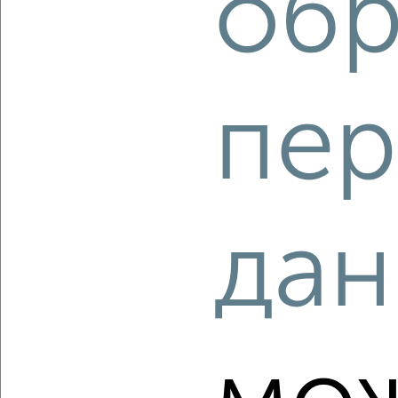
обр
‹
›
пер
2
/2
1-к квартира, вторичка, 36м², 6/9 этаж
₽
₽
4 300 000
120 500
за м²
дан
Зашекснинский район, мкр. пос. Красная Горка,
Шекснинский проспект 37
Агентство, 06.08.2026
‹
›