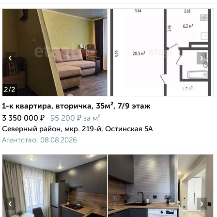
‹
›
2
/2
1-к квартира, вторичка, 35м², 7/9 этаж
₽
₽
3 350 000
95 200
за м²
Северный район, мкр. 219-й, Остинская 5А
Агентство, 08.08.2026
‹
›