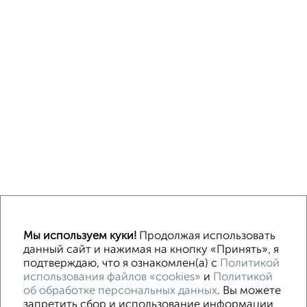
Машиноместа в паркинге
Без посредников
Мы используем куки!
Продолжая использовать
данный сайт и нажимая на кнопку «Принять», я
подтверждаю, что я ознакомлен(а) с
Политикой
Контакты
Политика конфиденциальности
использования файлов «cookies»
и
Политикой
Пользовательское соглашение
об обработке персональных данных
. Вы можете
Череповец, улица Максима Горького 32
© 2015–2026
запретить сбор и использование информации