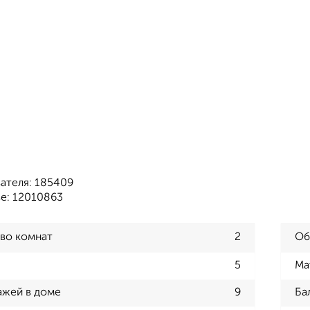
ателя: 185409
зе: 12010863
во комнат
2
Об
5
Ма
ажей в доме
9
Ба