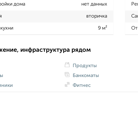
ройки дома
нет данных
Ре
я
вторичка
Са
кухни
9 м²
От
жение, инфраструктура рядом
Продукты
ды
Банкоматы
иники
Фитнес