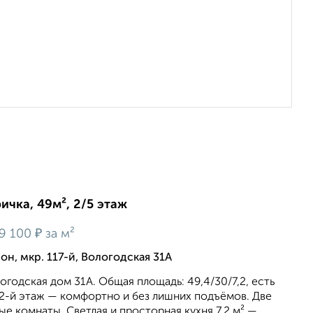
ичка, 49м², 2/5 этаж
₽
9 100
за м²
н, мкр. 117-й, Вологодская 31А
огодская дом 31А. Общая площадь: 49,4/30/7,2, есть
 2-й этаж — комфортно и без лишних подъёмов. Две
е комнаты. Светлая и просторная кухня 7,2 м² —