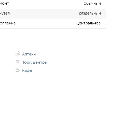
монт
обычный
нузел
раздельный
опление
центральное
Аптеки
Торг. центры
Кафе