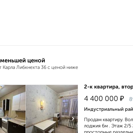
 меньшей ценой
т Карла Либкнехта 36 с ценой ниже
2-к квартира, втор
₽
4 400 000
8
Индустриальный райо
›
Продам квартиру. Вол
лоджия 6м . Этаж 2/5
просторные раздельны