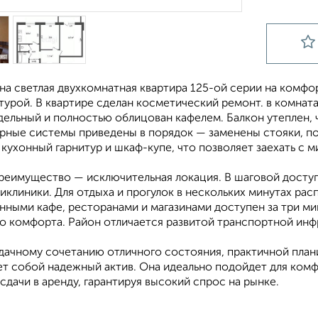
на светлая двухкомнатная квартира 125-ой серии на комфо
турой. В квартире сделан косметический ремонт. в комнат
дельный и полностью облицован кафелем. Балкон утеплен,
рные системы приведены в порядок — заменены стояки, пов
 кухонный гарнитур и шкаф-купе, что позволяет заехать с
реимущество — исключительная локация. В шаговой доступн
иклиники. Для отдыха и прогулок в нескольких минутах ра
нными кафе, ресторанами и магазинами доступен за три м
го комфорта. Район отличается развитой транспортной ин
удачному сочетанию отличного состояния, практичной план
ет собой надежный актив. Она идеально подойдет для ком
сдачи в аренду, гарантируя высокий спрос на рынке.