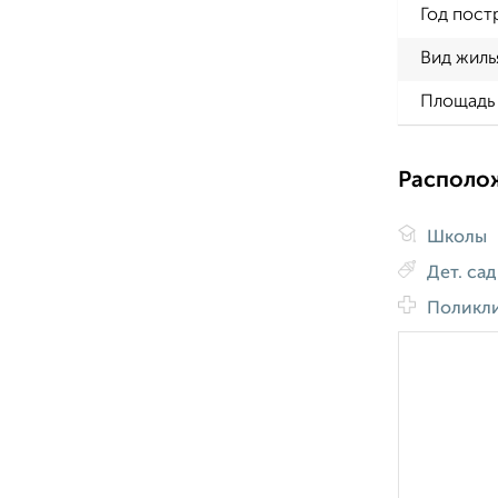
Год пост
Вид жиль
Площадь 
Располо
Школы
Дет. са
Поликл