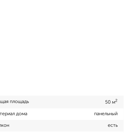
2
щая площадь
50 м
териал дома
панельный
лкон
есть