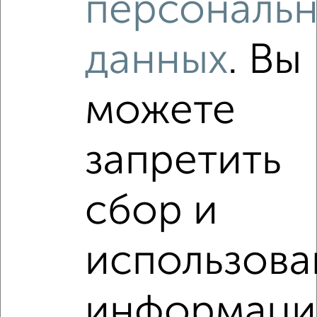
персональ
₽
₽
9 626 800
120 100
за м²
Зашекснинский район, мкр. 109-й, 109-й микрорайон
Агентство, 06.08.2026
данных
. Вы
можете
1 / 1
Как купить двухкомнатную квартиру, в монолитном
доме в Череповце на сайте Череповец-недвижимость?
запретить
Используя удобную форму поиска с множеством
фильтров и сортировкой по параметрам, вы можете
сбор и
подобрать для покупки двухкомнатную квартиру, в
монолитном доме в Череповце.
Найденные предложения: 10 объявлений, можно
использова
посмотреть в виде списка или на карте, с описанием,
расположением, ценой и другими подробностями.
Подберите подходящую недвижимость из предложений
информаци
от собственников, риэлторов, застройщиков и агенств