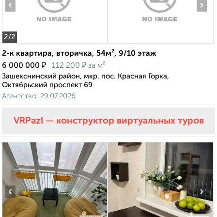
‹
›
2
/2
2-к квартира, вторичка, 54м², 9/10 этаж
₽
₽
6 000 000
112 200
за м²
Зашекснинский район, мкр. пос. Красная Горка,
Октябрьский проспект 69
Агентство, 29.07.2026
VRPazl — конструктор виртуальных туров
‹
›