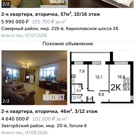
2
/2
2-к квартира, вторичка, 57м², 10/16 этаж
₽
₽
5 990 000
105 700
за м²
Северный район, мкр. 219-й, Кирилловское шоссе 26
Агентство, 07.07.2026
Похожие объявления:
‹
›
2
/2
2-к квартира, вторичка, 46м², 3/12 этаж
₽
₽
4 640 000
102 000
за м²
Заягорбский район, мкр. 20-й, Гоголя 6
Агентство, 07.08.2026