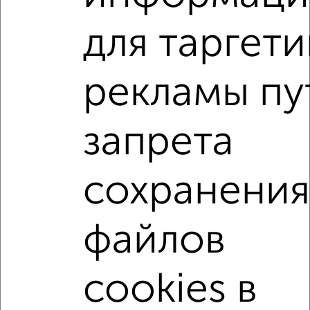
недвижимости, связаться с ними можно по телефону или
написать сообщение в любом удобном для вас
для таргети
мессенджере, это безопасно и бесплатно.
Для покупки квартиры доступна ипотека от крупнейших
банков России: СберБанк, ВТБ, Альфа-Банк,
рекламы пу
Россельхозбанк, Совкомбанк, Т-Банк, Росбанк, Почта
Банк на сумму от 400 000 до 120 000 000 рублей сроком
до 30 лет.
запрета
Сайт работает во многих городах России.
Сколько стоит купить двухкомнатную квартиру в
сохранения
Череповце?
Цена недвижимости: мин. от
3100000
руб. до макс.
9626800
руб.
файлов
Средняя цена:
6492675
руб.
Цена за м2: от
73809
руб. до
113256
руб.
cookies в
Средняя цена за м2:
113906
руб.