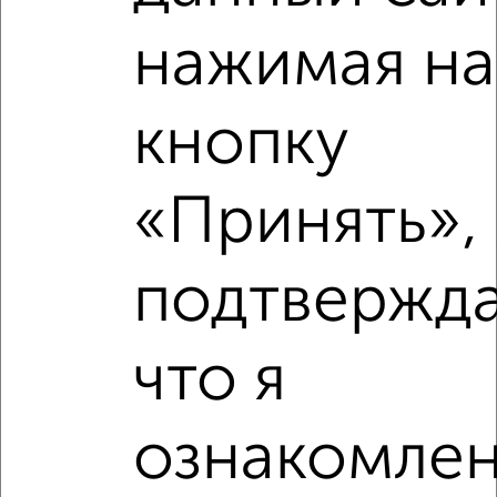
Зашекснинский район, мкр. 144-й, 144-й микрорайон
Агентство, 06.08.2026
нажимая на
кнопку
‹
›
«Принять», 
2
/10
подтвержд
3-к квартира, вторичка, 71м², 13/14 этаж
₽
₽
8 970 000
126 000
за м²
Зашекснинский район, мкр. 107-й, ЖК ГринВилль, Рыбинская
33В
что я
Агентство, 03.08.2026
ознакомлен